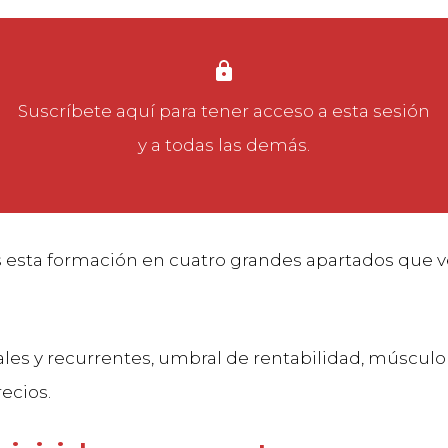
Suscríbete aquí
para tener acceso a esta sesión
y a todas las demás.
 esta formación en cuatro grandes apartados que 
ales y recurrentes, umbral de rentabilidad, músculo
ecios.