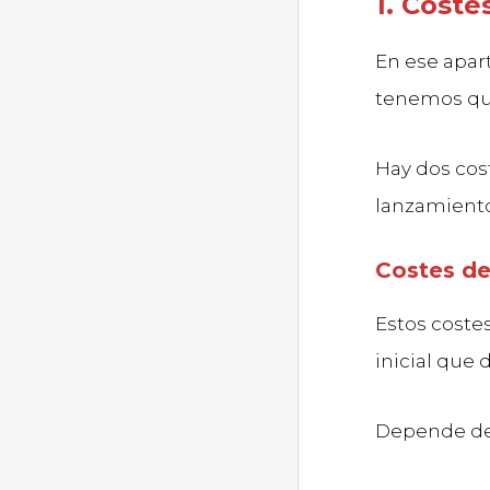
1. Coste
En ese apar
tenemos que
Hay dos cos
lanzamiento
Costes de
Estos coste
inicial que
Depende de 