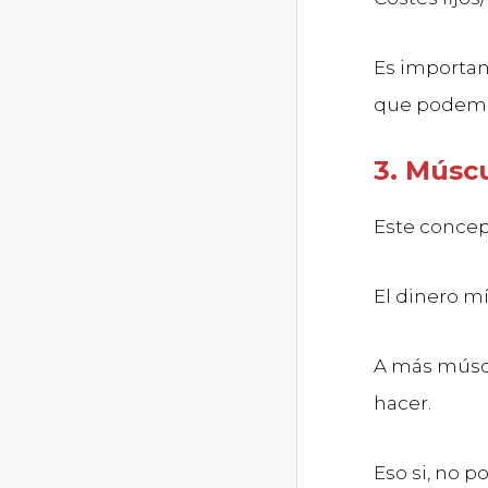
Es important
que podemos
3. Músc
Este concep
El dinero m
A más múscu
hacer.
Eso si, no 