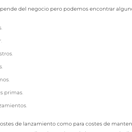
pende del negocio pero podemos encontrar algun
.
.
tros.
s.
mos.
s primas.
zamientos.
costes de lanzamiento como para costes de mante