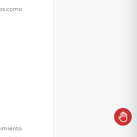
os como:
nimiento