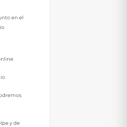
unto en el
o.
nline.
io.
podremos
lpe y de