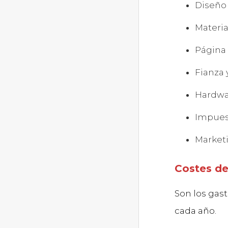
Diseño
Materia
Página
Fianza y
Hardwar
Impuest
Market
Costes d
Son los gas
cada año.