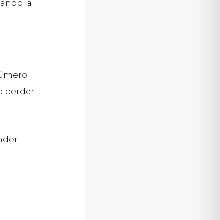
cando la
 número
o perder
nder