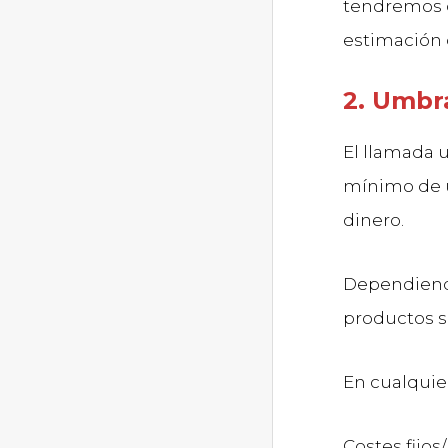
tendremos q
estimación 
2. Umbra
El llamada 
mínimo de 
dinero.
Dependiendo
productos si
En cualquier
Costes fijos