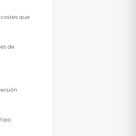
 costes que
tes de
versión
tipo: