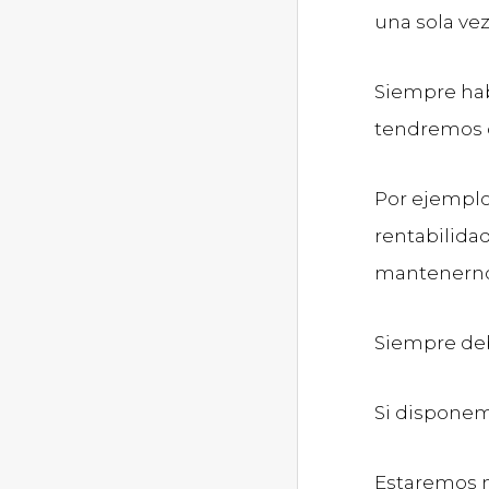
una sola vez
Siempre hab
tendremos 
Por ejemplo
rentabilida
mantenernos
Siempre deb
Si disponem
Estaremos m