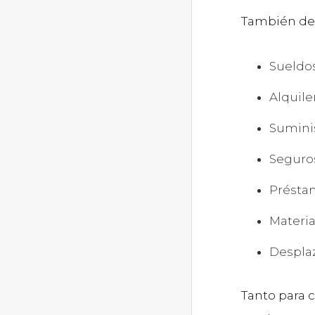
También de
Sueldos
Alquiler
Suminis
Seguro
Présta
Materia
Despla
Tanto para 