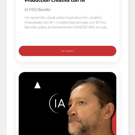
Producción Creativa con IA
El FEO Revollo
Un recorrido visual sobre la producción creativa
impulsada con IA + masterclass privada con El Feo
Revollo sobre la herramienta GENESIS 360, la cual
permite poder crear campañas creativas con IA.
Únete a nosotros en este directo lleno de
creatividad con un toque de Inteligencia Artificial
para una presentación de 35 minutos explorando
ejemplos visuales […]