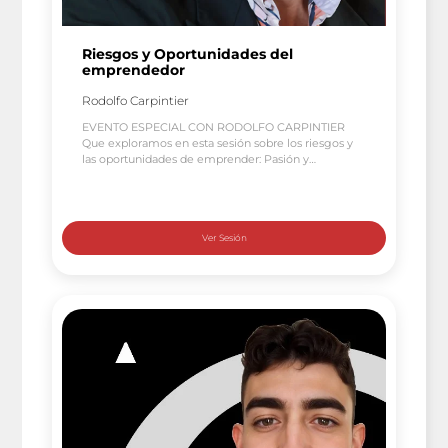
Riesgos y Oportunidades del
emprendedor
Rodolfo Carpintier
EVENTO ESPECIAL CON RODOLFO CARPINTIER
Que exploramos en esta sesión sobre los riesgos y
las oportunidades de emprender: Pasión y
Validación de tu emprendimiento En esta sesión de
Cudacu, tenemos la oportunidad de conversar con
Rodolfo Carpintier, un gran experto en tecnología e
inversiones. Rodolfo comparte algunos consejos
clave para emprender con éxito en el […]