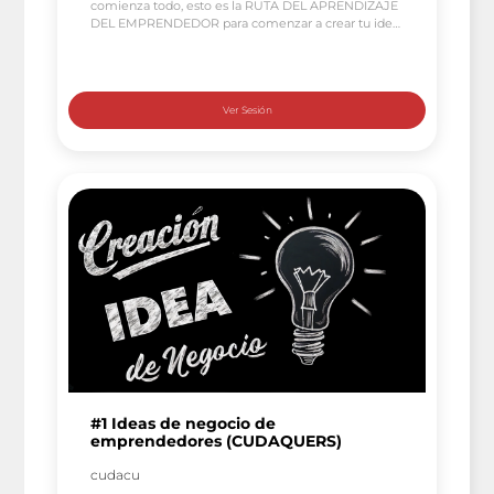
comienza todo, esto es la RUTA DEL APRENDIZAJE
DEL EMPRENDEDOR para comenzar a crear tu idea
de negocio y conseguir lanzarla al mercado de lo
contrario, impulsar la existente. Si estás aquí leyendo
esto, es porque algo te ha llamado. José Elías lo
describe como «la picadura de la […]
#1 Ideas de negocio de
emprendedores (CUDAQUERS)
cudacu