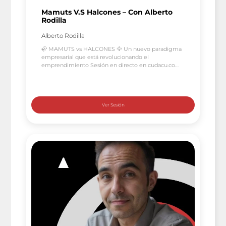
Mamuts V.S Halcones – Con Alberto
Rodilla
Alberto Rodilla
🦣 MAMUTS vs HALCONES 🦅 Un nuevo paradigma
empresarial que está revolucionando el
emprendimiento Sesión en directo en cudacu.com
para un cambio de chip empresarial. Hoy hemos
tenido una conversación reveladora e inspiradora
con Alberto Rodilla, inversor y mentor, quien
compartió un concepto fascinante: Mamuts V.S
Halcones. 👨‍💼 Sobre Alberto Rodilla Alberto, con
una gran […]