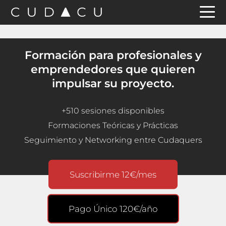
Saltar
Saltar
Saltar
a
al
a
la
contenido
la
Formación para profesionales y
navegación
principal
barra
emprendedores que quieren
principal
lateral
impulsar su proyecto.
principal
+510 sesiones disponibles
Formaciones Teóricas y Prácticas
Seguimiento y Networking entre Cudaquers
Suscribirme 12€/mes
Pago Único 120€/año