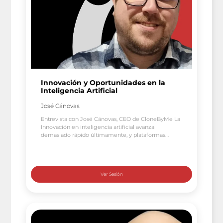
Innovación y Oportunidades en la
Inteligencia Artificial
José Cánovas
Entrevista con José Cánovas, CEO de CloneByMe La
Innovación en inteligencia artificial avanza
demasiado rápido últimamente, y plataformas
como Cudacu, (Startup Española) apoyan a
emprendedores, profesionales y negocios en la
forma en que automatizamos e integramos
Asistentes de IA o Copilotos Avatarizados en
nuestros proyectos, websites o plataformas. Apoyo a
Emprendedores y Profesionales Recientemente,
Cudacu […]