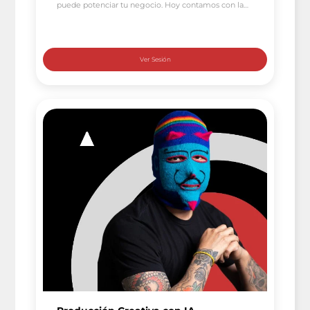
puede potenciar tu negocio. Hoy contamos con la
presencia de Nico Cort Manubens , experto en
automatizaciones con IA. Nico ha compartido su
conocimiento con miles de alumnos y ha cultivado
una comunidad leal a su contenido. En esta ocasión,
[…]