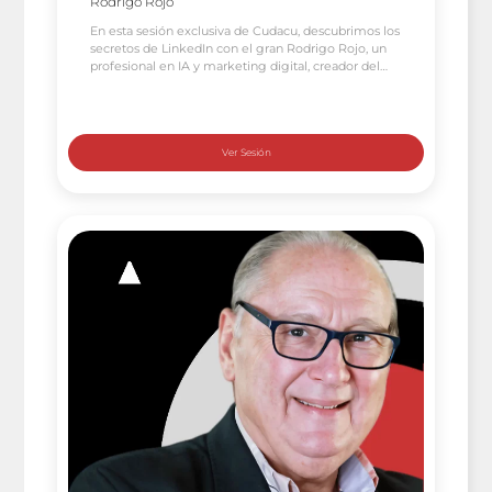
Rodrigo Rojo
En esta sesión exclusiva de Cudacu, descubrimos los
secretos de LinkedIn con el gran Rodrigo Rojo, un
profesional en IA y marketing digital, creador del
newsletter Resumen Resumido y referente en
estrategias de contenido orgánico. ¡Una masterclass
para revolucionar tu presencia profesional! LinkedIn
Descodificado: Lo Que Aprendimos con Rodrigo
Rojo 🔥 3 Secretos Revelados en […]