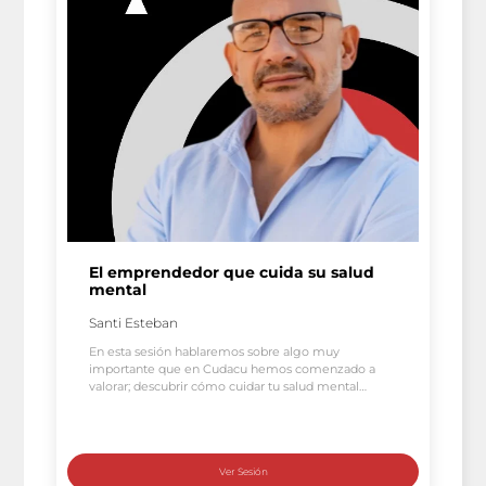
El emprendedor que cuida su salud
mental
Santi Esteban
En esta sesión hablaremos sobre algo muy
importante que en Cudacu hemos comenzado a
valorar; descubrir cómo cuidar tu salud mental
como emprendedor, acompañados de un gran
invitado: Santi Esteban (Especialista en transformar
negocios locales y en mentalidad empresarial),
quien ha ayudado a muchos dueños de negocios a
encontrar el equilibrio y mejorar sus resultados. […]