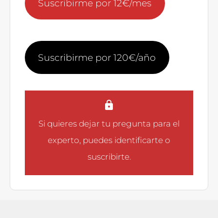
Suscribirme por 12€/mes
Suscribirme por 120€/año
Si quieres dejar tu pregunta para el
experto, puedes
identificarte
o
suscribirte
.