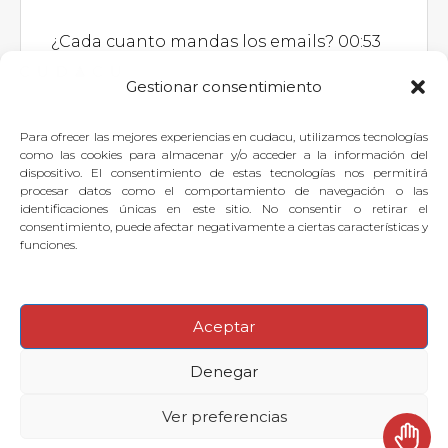
¿Cada cuanto mandas los emails? 00:53
Gestionar consentimiento
Para ofrecer las mejores experiencias en cudacu, utilizamos tecnologías
Si quieres dejar tu pregunta para
como las cookies para almacenar y/o acceder a la información del
dispositivo. El consentimiento de estas tecnologías nos permitirá
el experto, puedes
identificarte
o
procesar datos como el comportamiento de navegación o las
identificaciones únicas en este sitio. No consentir o retirar el
suscribirte
.
consentimiento, puede afectar negativamente a ciertas características y
funciones.
Aceptar
© 2026
·
Denegar
Preguntas frecuentes
Aviso legal
Contactar con Soporte Cudacu
Ver preferencias
Política de cookies