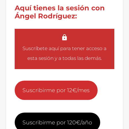
Aquí tienes la sesión con
Ángel Rodríguez:
Suscríbete aquí
para tener acceso a
esta sesión y a todas las demás.
Suscribirme por 12€/mes
Suscribirme por 120€/año