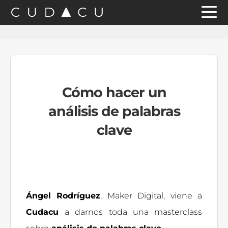
Saltar
Saltar
Saltar
a
al
a
la
contenido
la
navegación
principal
barra
principal
lateral
Cómo hacer un
principal
análisis de palabras
clave
Ángel Rodríguez
, Maker Digital, viene a
Cudacu
a darnos toda una masterclass