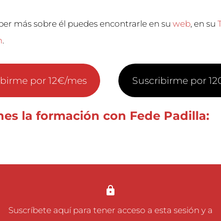
aber más sobre él puedes encontrarle en su
web
, en su
m
.
ibirme por 12€/mes
Suscribirme por 1
nes la formación con Fede Padilla:
Suscríbete aquí
para tener acceso a esta sesión y a