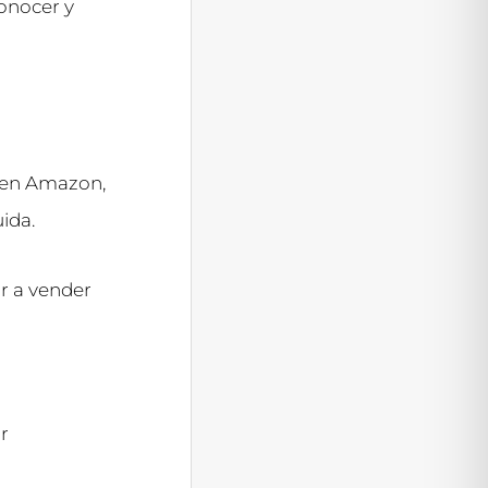
onocer y
 en Amazon,
ida.
r a vender
r