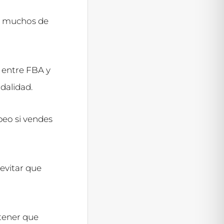
e muchos de
s entre FBA y
dalidad.
peo si vendes
evitar que
 tener que