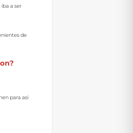
 iba a ser
enientes de
zon?
nen para así