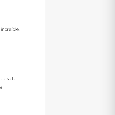
increíble.
iona la
r.