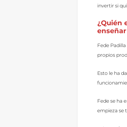
invertir si 
¿Quién e
enseñar
Fede Padilla
propios pro
Esto le ha d
funcionamie
Fede se ha e
empieza se t