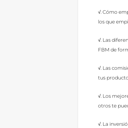
√. Cómo emp
los que emp
√. Las difer
FBM de forma
√. Las comis
tus producto
√. Los mejor
otros te pue
√. La invers