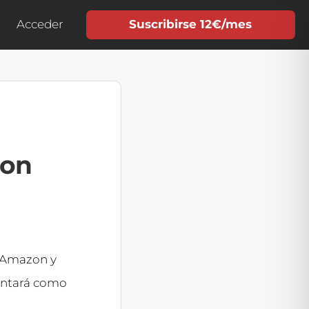
Acceder
Suscribirse 12€/mes
zon
n Amazon y
contará como