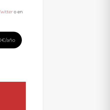
Twitter
o en
20€/año