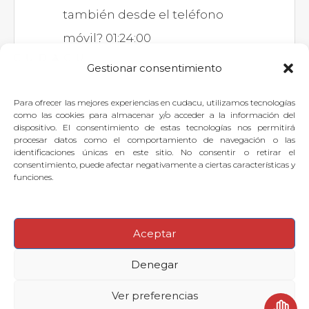
también desde el teléfono
móvil? 01:24:00
Gestionar consentimiento
Para ofrecer las mejores experiencias en cudacu, utilizamos tecnologías
Si quieres dejar tu pregunta para
como las cookies para almacenar y/o acceder a la información del
dispositivo. El consentimiento de estas tecnologías nos permitirá
el experto, puedes
identificarte
o
procesar datos como el comportamiento de navegación o las
identificaciones únicas en este sitio. No consentir o retirar el
suscribirte
.
consentimiento, puede afectar negativamente a ciertas características y
funciones.
Aceptar
© 2026
·
Denegar
Preguntas frecuentes
Aviso legal
Contactar con Soporte Cudacu
Ver preferencias