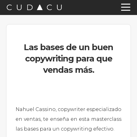
Saltar
Saltar
Saltar
a
al
a
la
contenido
la
navegación
principal
barra
Las bases de un buen
principal
lateral
copywriting para que
principal
vendas más.
Nahuel Cassino, copywriter especializado
en ventas, te enseña en esta masterclass
las bases para un copywriting efectivo.