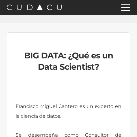
Saltar
Saltar
Saltar
a
al
a
la
contenido
la
navegación
principal
barra
principal
lateral
BIG DATA: ¿Qué es un
principal
Data Scientist?
Francisco Miguel Cantero es un experto en
la ciencia de datos.
Se desempeña como Consultor de