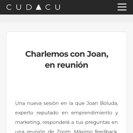
Saltar
Saltar
Saltar
a
al
a
la
contenido
la
navegación
principal
barra
principal
lateral
Charlemos con Joan,
principal
en reunión
Una nueva sesión en la que Joan Boluda,
experto reputado en emprendimiento y
marketing, responderá a tus preguntas en
una reunión de Zoom. Máximo feedback,