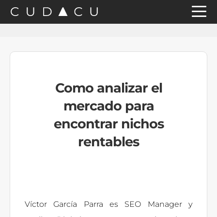
Saltar
Saltar
Saltar
a
al
a
la
contenido
la
navegación
principal
barra
principal
lateral
Como analizar el
principal
mercado para
encontrar nichos
rentables
Víctor García Parra es SEO Manager y