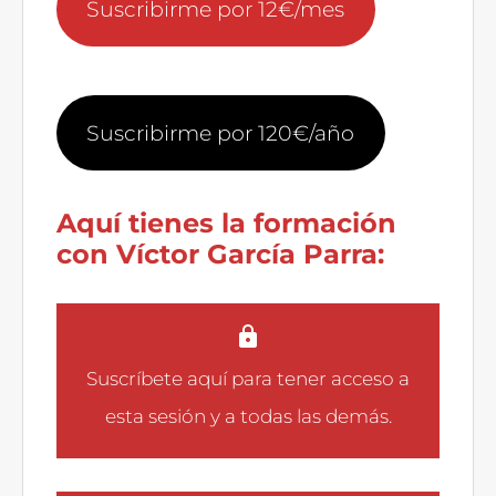
Suscribirme por 12€/mes
Suscribirme por 120€/año
Aquí tienes la formación
con Víctor García Parra:
Suscríbete aquí
para tener acceso a
esta sesión y a todas las demás.