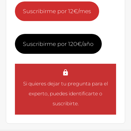
Suscribirme por 12€/mes
Suscribirme por 120€/año
Si quieres dejar tu pregunta para el
experto, puedes
identificarte
o
suscribirte
.