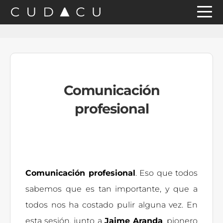
Saltar
Saltar
Saltar
a
al
a
la
contenido
la
navegación
principal
barra
principal
lateral
Comunicación
principal
profesional
Comunicación profesional
. Eso que todos
sabemos que es tan importante, y que a
todos nos ha costado pulir alguna vez. En
esta sesión, junto a
Jaime Aranda
, pionero