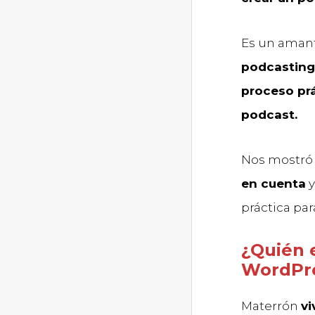
Es un aman
podcasting
proceso pr
podcast.
Nos mostró
en cuenta
y
práctica pa
¿Quién 
WordPre
Materrón
vi