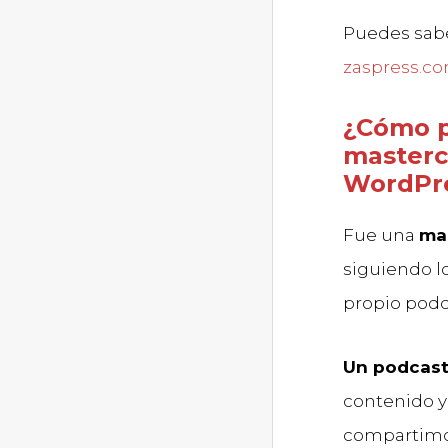
Puedes sab
zaspress.c
¿Cómo p
masterc
WordPr
Fue una
mas
siguiendo l
propio pod
Un podcas
contenido y
compartimos