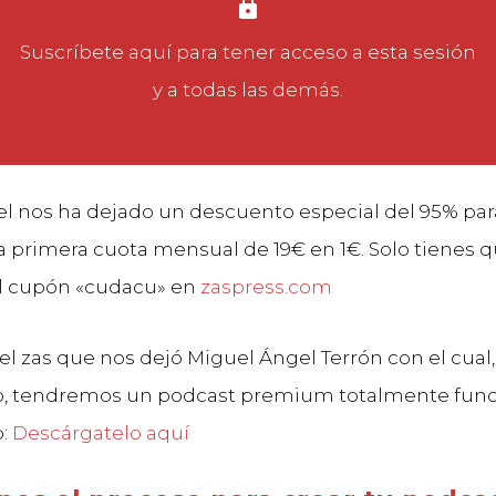
Suscríbete aquí
para tener acceso a esta sesión
y a todas las demás.
l nos ha dejado un descuento especial del 95% par
 primera cuota mensual de 19€ en 1€. Solo tienes 
el cupón «cudacu» en
zaspress.com
el zas que nos dejó Miguel Ángel Terrón con el cual,
o, tendremos un podcast premium totalmente func
b:
Descárgatelo aquí