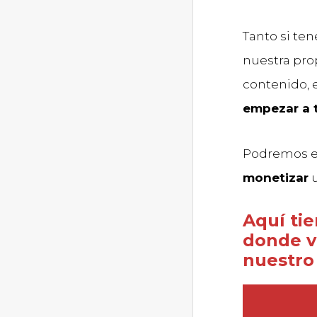
Tanto si te
nuestra pro
contenido,
empezar a 
Podremos e
monetizar
u
Aquí ti
donde v
nuestro