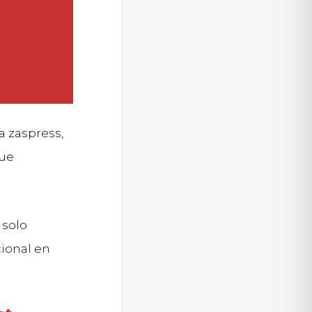
a zaspress,
que
 solo
ional en