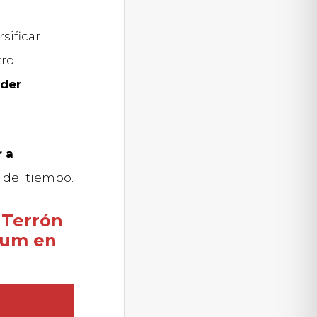
sificar
tro
oder
 a
 del tiempo.
 Terrón
ium en