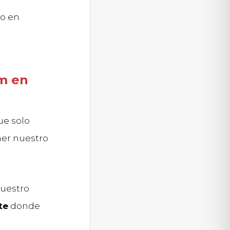
to en
m en
ue solo
ner nuestro
nuestro
te
donde