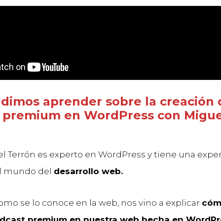
dimos aprender sobre la creación 
 premium en WordPress con Migue
l Terrón es experto en WordPress y tiene una expe
el mundo del
desarrollo web.
como se lo conoce en la web, nos vino a explicar
cóm
odcast premium en nuestra web hecha en WordPr