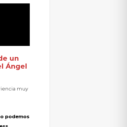
de un
l Ángel
riencia muy
o podemos
ess.