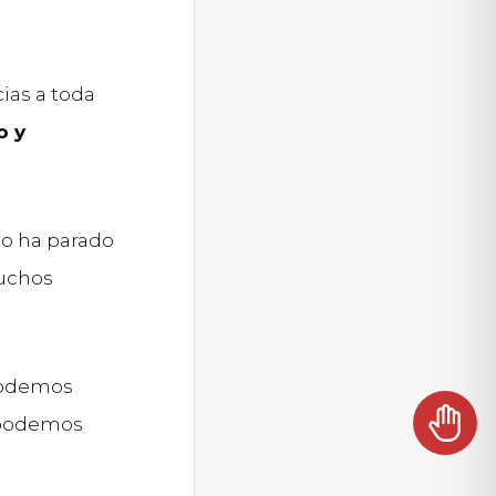
ias a toda
o y
no ha parado
muchos
podemos
s podemos