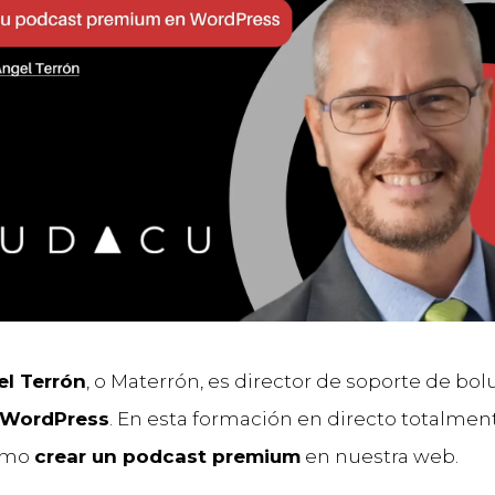
el Terrón
, o Materrón, es director de soporte de bo
 WordPress
. En esta formación en directo totalmen
ómo
crear un podcast premium
en nuestra web.