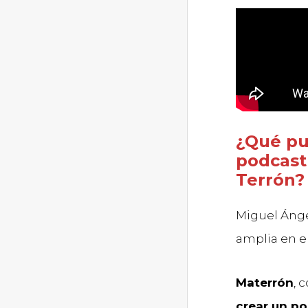
¿Qué pu
podcast
Terrón?
Miguel Ánge
amplia en 
Materrón
, 
crear un p