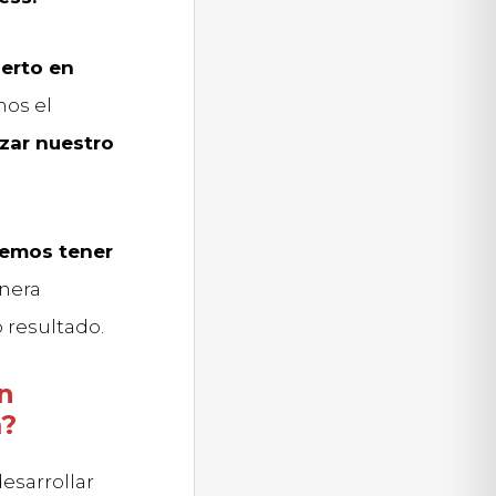
erto en
nos el
zar nuestro
bemos tener
anera
 resultado.
n
m?
esarrollar