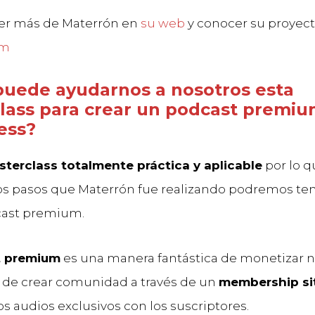
er más de Materrón en
su web
y conocer su proyec
om
uede ayudarnos a nosotros esta
lass para crear un podcast premiu
ess?
terclass totalmente práctica y aplicable
por lo q
os pasos que Materrón fue realizando podremos te
cast premium.
t premium
es una manera fantástica de monetizar 
 de crear comunidad a través de un
membership si
 audios exclusivos con los suscriptores.