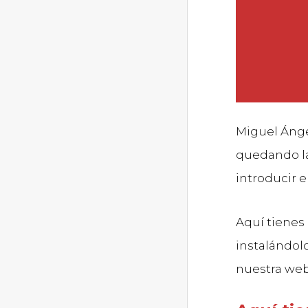
Miguel Ánge
quedando la
introducir 
Aquí tienes 
instalándol
nuestra we