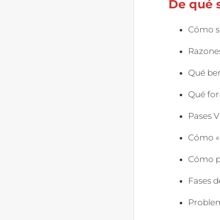
De qué 
Cómo se
Razones
Qué ben
Qué for
Pases V
Cómo «r
Cómo pa
Fases d
Proble