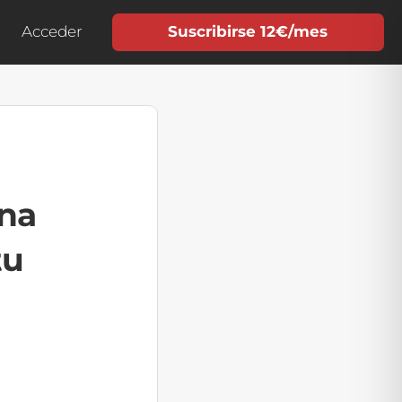
Acceder
Suscribirse 12€/mes
ana
tu