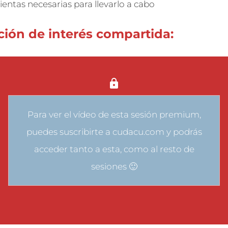
entas necesarias para llevarlo a cabo
ión de interés compartida:
Para ver el vídeo de esta sesión premium,
puedes
suscribirte a cudacu.com
y podrás
acceder tanto a esta, como al resto de
sesiones 🙂