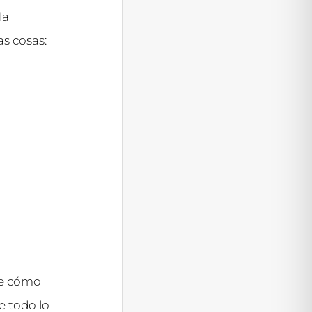
la
s cosas:
re cómo
e todo lo