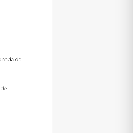
ionada del
 de