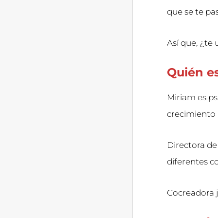
que se te pa
Así que, ¿te
Quién e
Miriam es ps
crecimiento
Directora d
diferentes c
Cocreadora 