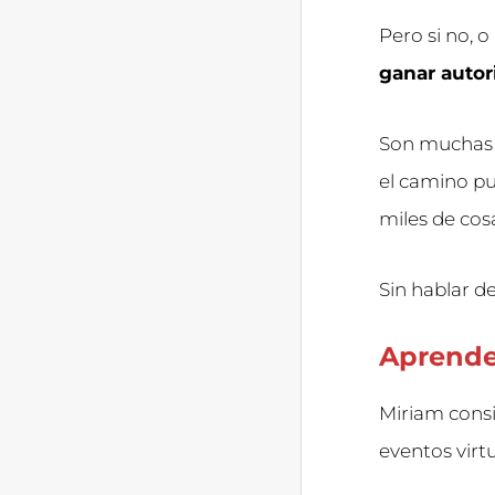
Pero si no, o 
ganar autori
Son muchas l
el camino pu
miles de cos
Sin hablar d
Aprende 
Miriam consi
eventos virtu