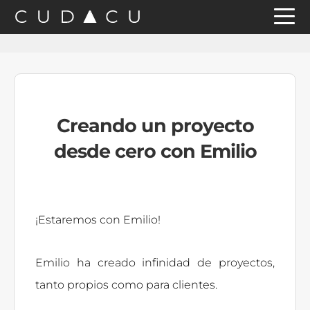
Saltar
Saltar
Saltar
a
al
a
la
contenido
la
navegación
principal
barra
principal
lateral
Creando un proyecto
principal
desde cero con Emilio
¡Estaremos con Emilio!
Emilio ha creado infinidad de proyectos,
tanto propios como para clientes.