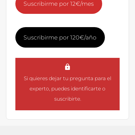
Suscribirme por 12€/mes
Suscribirme por 120€/año
Si quieres dejar tu pregunta para el
experto, puedes
identificarte
o
suscribirte
.