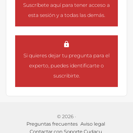
Suscríbete aquí
para tener acceso a
esta sesión y a todas las demás.
Si quieres dejar tu pregunta para el
experto, puedes
identificarte
o
suscribirte
.
© 2026
·
Preguntas frecuentes
Aviso legal
Contactar con Soporte Cudacu