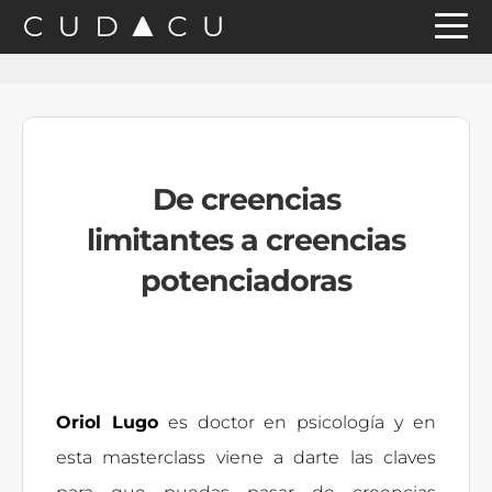
Saltar
Saltar
Saltar
a
al
a
la
contenido
la
navegación
principal
barra
principal
lateral
De creencias
principal
limitantes a creencias
potenciadoras
Oriol Lugo
es doctor en psicología y en
esta masterclass viene a darte las claves