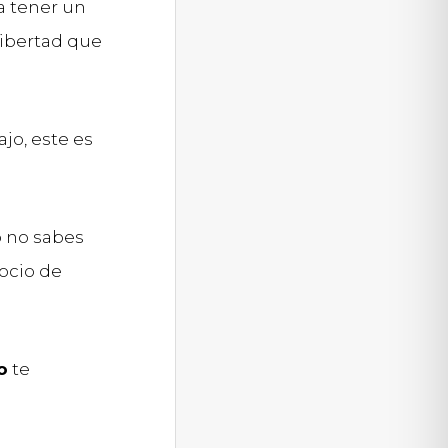
a tener un
libertad que
jo, este es
 no sabes
ocio de
o
te