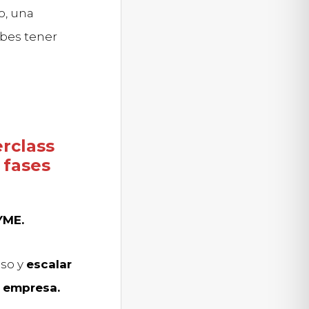
o, una
bes tener
rclass
 fases
YME.
aso y
escalar
 empresa.