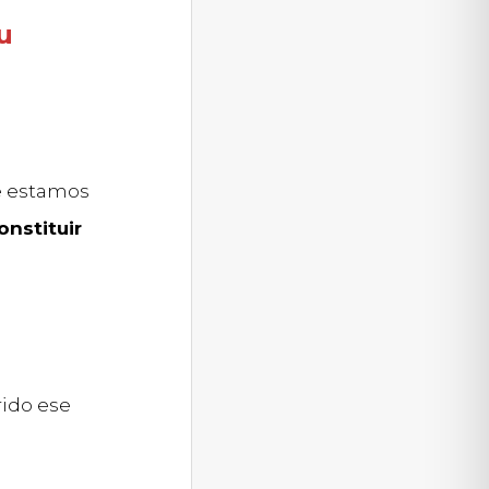
u
e estamos
nstituir
rido ese