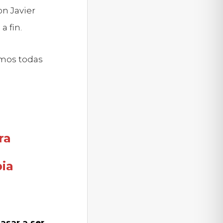
n Javier
 fin.
emos todas
ra
pia
asar a ser