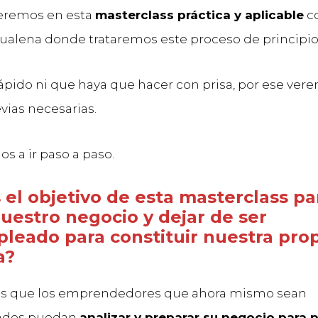
eremos en esta
masterclass práctica y aplicable
co
ualena donde trataremos este proceso de principio a
rápido ni que haya que hacer con prisa, por ese ver
evias necesarias.
s a ir paso a paso.
 el objetivo de esta masterclass pa
uestro negocio y dejar de ser
leado para constituir nuestra pro
a?
 es que los emprendedores que ahora mismo sean
ados puedan
analizar y preparar su negocio para p