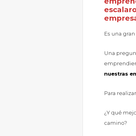
empren
escalar
empresa
Es una gran
Una pregun
emprendien
nuestras e
Para realiz
¿Y qué mejo
camino?