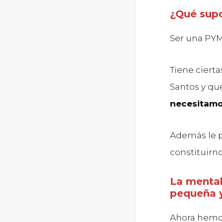
¿Qué sup
Ser una PY
Tiene cierta
Santos y qu
necesitamos
Además le p
constituir
La mental
pequeña 
Ahora hemo