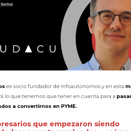
os
es socio fundador de Infoautonomos y en esta
m
á lo que tenemos que tener en cuenta para a
pasa
dos a convertirnos en PYME.
resarios que empezaron siendo