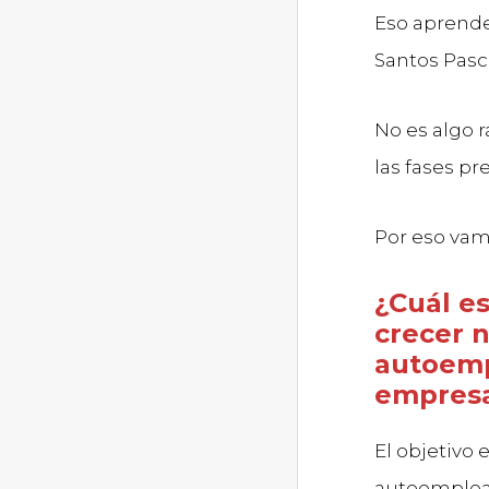
Eso aprend
Santos Pasc
No es algo 
las fases pr
Por eso vamo
¿Cuál es
crecer n
autoemp
empres
El objetivo
autoemple