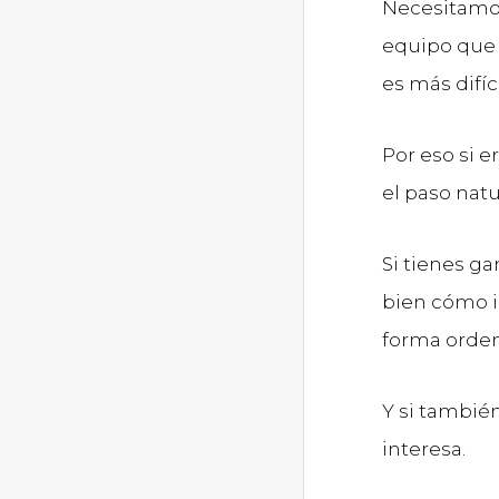
Necesitamos
equipo que 
es más difí
Por eso si e
el paso natu
Si tienes g
bien cómo i
forma orden
Y si tambié
interesa.