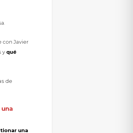
a.
e con Javier
s y
qué
as de
 una
tionar una