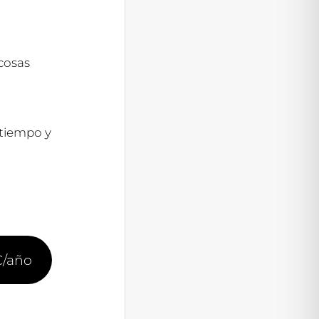
cosas
 tiempo y
€/año