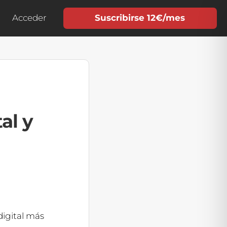
Acceder
Suscribirse 12€/mes
al y
igital más