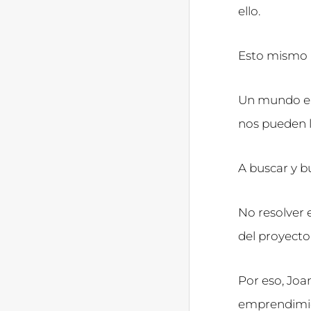
ello.
Esto mismo 
Un mundo en
nos pueden l
A buscar y b
No resolver 
del proyecto
Por eso, Joa
emprendimie