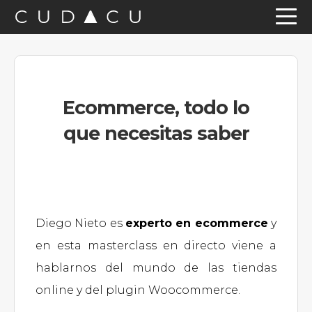
Saltar
Saltar
Saltar
a
al
a
la
contenido
la
navegación
principal
barra
Ecommerce, todo lo
principal
lateral
que necesitas saber
principal
Diego Nieto es
experto en ecommerce
y
en esta masterclass en directo viene a
hablarnos del mundo de las tiendas
online y del plugin Woocommerce.