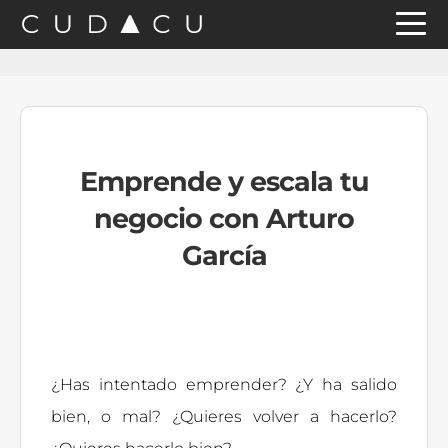
Saltar
Saltar
Saltar
a
al
a
la
contenido
la
navegación
principal
barra
principal
lateral
Emprende y escala tu
principal
negocio con Arturo
García
¿Has intentado emprender? ¿Y ha salido
bien, o mal? ¿Quieres volver a hacerlo?