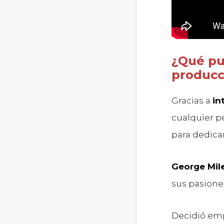
¿Qué pu
producc
Gracias a
in
cualquier p
para dedica
George Mil
sus pasione
Decidió em