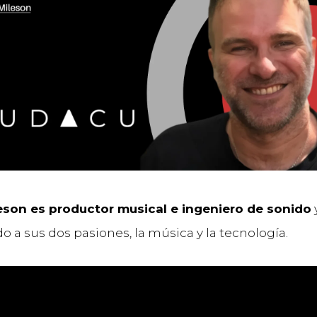
eson es productor musical e ingeniero de sonido
o a sus dos pasiones, la música y la tecnología.