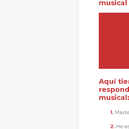
musical
Aquí ti
respond
musical
Maste
He e