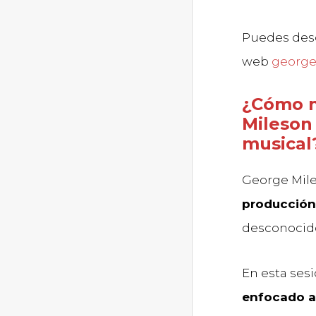
Puedes desc
web
georg
¿Cómo n
Mileson
musical
George Mile
producción 
desconocido
En esta ses
enfocado al