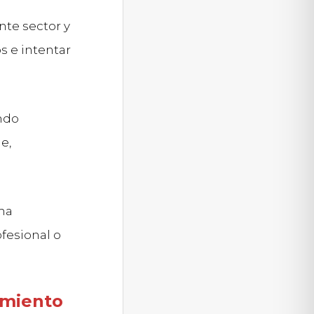
nte sector y
 e intentar
ndo
e,
ha
fesional o
imiento