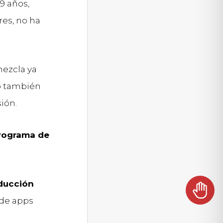
9 años,
es, no ha
mezcla ya
ió también
sión.
rograma de
ducción
 de apps