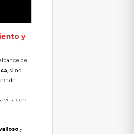
ento y
 alcance de
ica
, si no
ntarlo.
la vida con
valioso
y