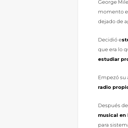
George Mil
momento en 
dejado de a
Decidió e
st
que era lo 
estudiar p
Empezó su 
radio propi
Después de 
musical en 
para sistem