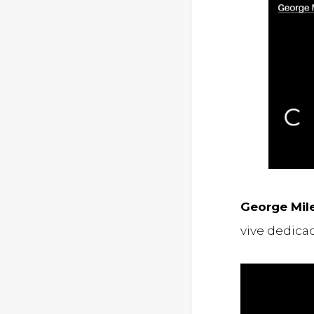
George Mil
vive dedicad