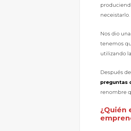
produciendo
neceistarlo.
Nos dio un
tenemos qu
utilizando 
Después de 
preguntas 
renombre qu
¿Quién 
emprend