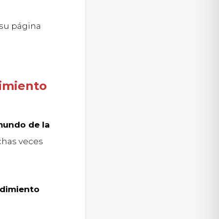
su página
e
imiento
mundo de la
has veces
dimiento