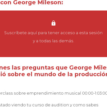
 con George Mileson:
Suscríbete aquí
para tener acceso a esta sesión
y a todas las demás.
enes las preguntas que George Mil
ió sobre el mundo de la producció
:
rclass sobre emprendimiento musical 00:00-1:03:0
stado viendo tu curso de audition y como sabes