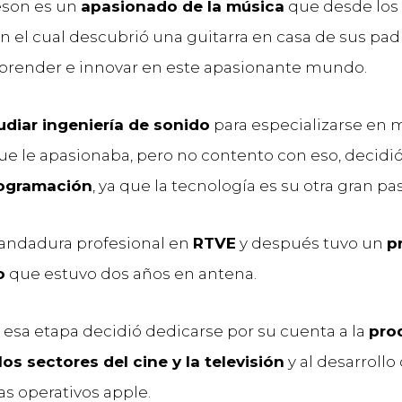
eson es un
apasionado de la música
que desde los 
el cual descubrió una guitarra en casa de sus padr
prender e innovar en este apasionante mundo.
udiar ingeniería de sonido
para especializarse en 
que le apasionaba, pero no contento con eso, decid
rogramación
, ya que la tecnología es su otra gran pa
andadura profesional en
RTVE
y después tuvo un
p
o
que estuvo dos años en antena.
esa etapa decidió dedicarse por su cuenta a la
pro
los sectores del cine y la televisión
y al desarrollo
as operativos apple.