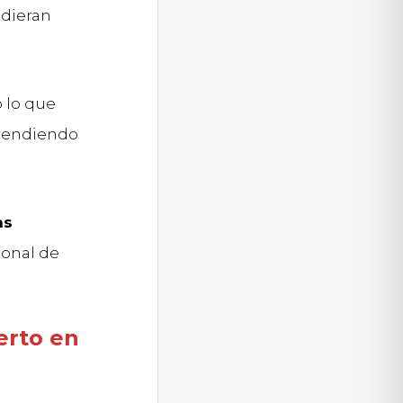
udieran
o lo que
rendiendo
as
ional de
erto en