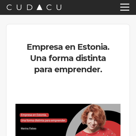
Saltar
Saltar
Saltar
a
al
a
la
contenido
la
navegación
principal
barra
Empresa en Estonia.
principal
lateral
Una forma distinta
principal
para emprender.