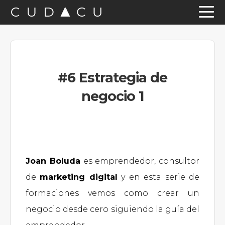
Saltar
Saltar
Saltar
a
al
a
la
contenido
la
navegación
principal
barra
#6 Estrategia de
principal
lateral
negocio 1
principal
Joan Boluda
es emprendedor, consultor
de
marketing digital
y en esta serie de
formaciones vemos como crear un
negocio desde cero siguiendo la guía del