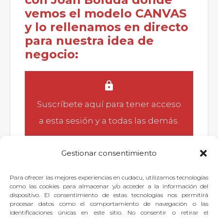
vemos el modelo CANVAS
y lo rellenamos en directo
para nuestra idea de
negocio:
Suscríbete aquí
para tener acceso
a esta sesión y a todas las demás.
Gestionar consentimiento
Para ofrecer las mejores experiencias en cudacu, utilizamos tecnologías
Si quieres dejar tu pregunta para
como las cookies para almacenar y/o acceder a la información del
dispositivo. El consentimiento de estas tecnologías nos permitirá
el experto, puedes
identificarte
o
procesar datos como el comportamiento de navegación o las
identificaciones únicas en este sitio. No consentir o retirar el