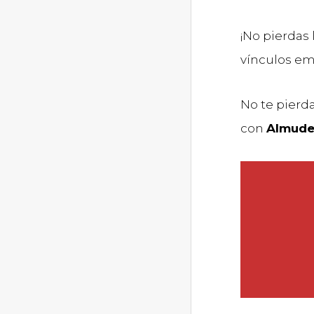
¡No pierdas
vínculos em
No te pierd
con
Almude