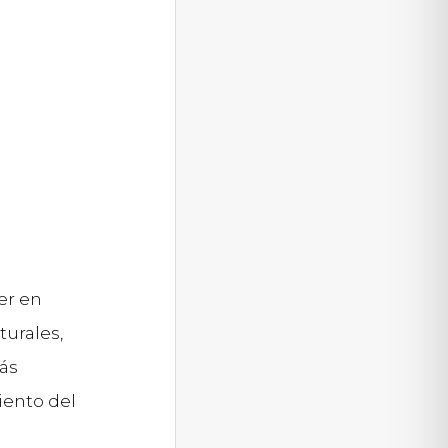
er en
turales,
más
iento del