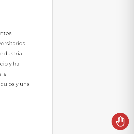
entos
ersitarios
ndustria.
cio y ha
 la
nculos y una