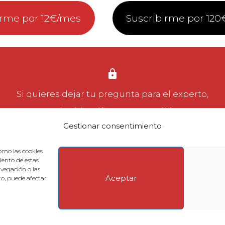
irme por 12€/mes
Suscribirme por 120
Si quieres dejar tu pregunta para el experto,
puedes
identificarte
o
suscribirte
.
Gestionar consentimiento
omo las cookies
iento de estas
vegación o las
Aceptar
nto, puede afectar
recuentes
Aviso legal
Contactar con Soporte Cudac