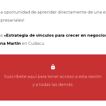
 la oportunidad de aprender directamente de una e
presariales!
as
«Estrategia de vínculos para crecer en negocios
na Martin
en Cudacu.
Suscríbete aquí
para tener acceso a esta sesión
y a todas las demás.