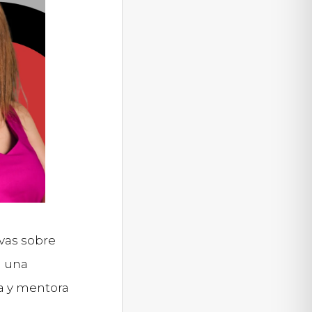
ivas sobre
n una
ta y mentora