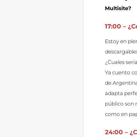
Multisite?
17:00 – ¿
Estoy en ple
descargables
¿Cuales seri
Ya cuento co
de Argentina
adapta perfe
público son 
como en pap
24:00 – ¿