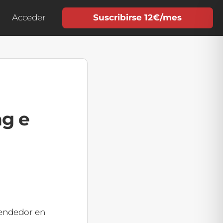
Acceder
Suscribirse 12€/mes
ng e
ndedor en