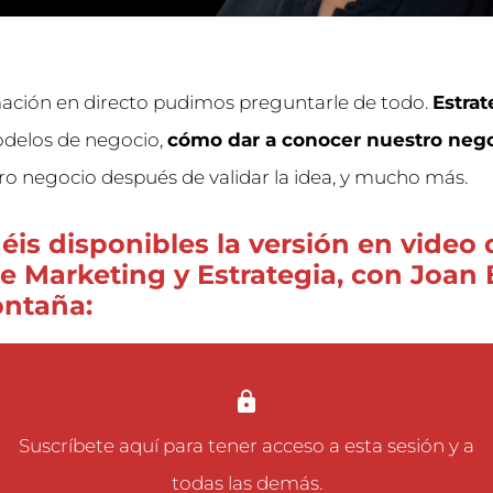
ación en directo pudimos preguntarle de todo.
Estrat
odelos de negocio,
cómo dar a conocer nuestro neg
ro negocio después de validar la idea, y mucho más.
éis disponibles la versión en video 
e Marketing y Estrategia, con Joan 
ontaña:
Suscríbete aquí
para tener acceso a esta sesión y a
todas las demás.