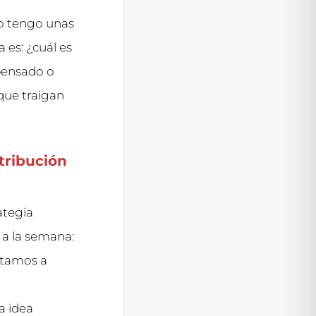
o tengo unas
es: ¿cuál es
pensado o
que traigan
tribución
ategia
 a la semana:
istamos a
a idea