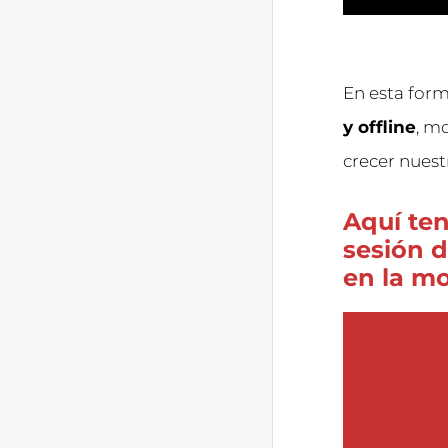
En esta form
y offline
, m
crecer nuest
Aquí ten
sesión d
en la m