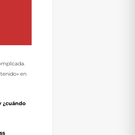
complicada.
ntenido» en
 y ¿cuándo
ss