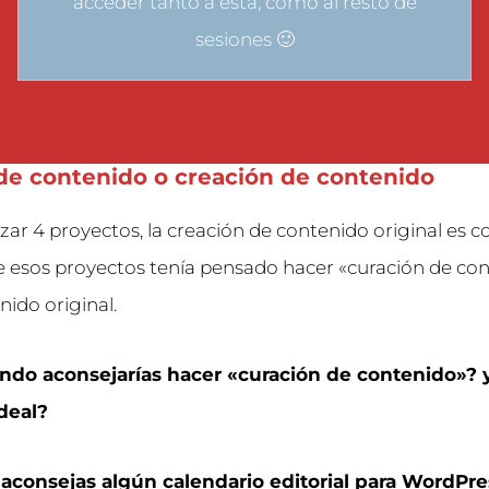
acceder tanto a esta, como al resto de
sesiones 🙂
de contenido o creación de contenido
nzar 4 proyectos, la creación de contenido original es 
 esos proyectos tenía pensado hacer «curación de co
nido original.
ándo aconsejarías hacer «curación de contenido»?
ideal?
 aconsejas algún calendario editorial para WordPre