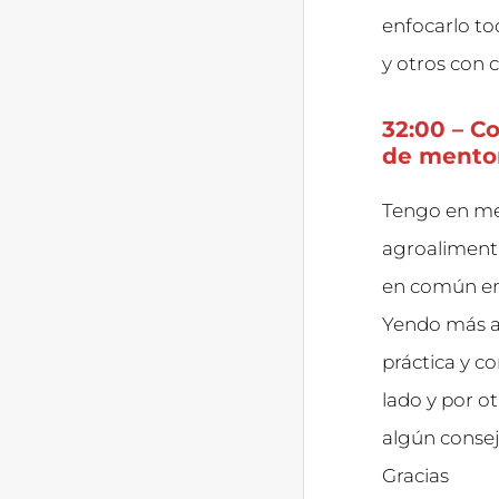
enfocarlo to
y otros con 
32:00 – C
de mentor
Tengo en me
agroalimenta
en común em
Yendo más al
práctica y c
lado y por o
algún consej
Gracias