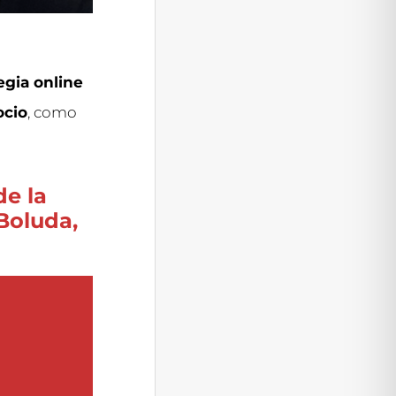
egia online
ocio
, como
de la
Boluda,