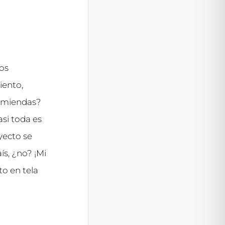
ños
iento,
comiendas?
si toda es
yecto se
ís, ¿no? ¡Mi
to en tela