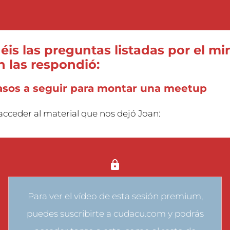
éis las preguntas listadas por el m
 las respondió:
asos a seguir para montar una meetup
acceder al material que nos dejó Joan:
Para ver el vídeo de esta sesión premium,
puedes
suscribirte a cudacu.com
y podrás