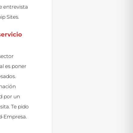
e entrevista
p Sites.
ervicio
sector
al es poner
esados.
rmación
ad por un
ita. Te pido
ad-Empresa.