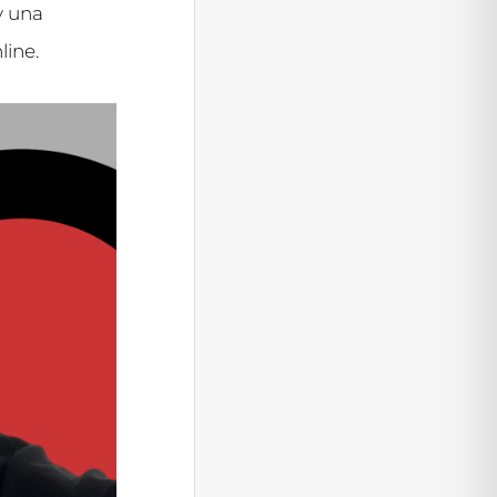
y una
ine.