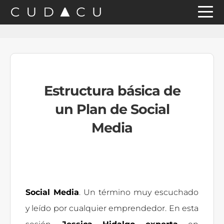
Saltar
Saltar
Saltar
a
al
a
la
contenido
la
navegación
principal
barra
principal
lateral
Estructura básica de
principal
un Plan de Social
Media
Social Media
. Un término muy escuchado
y leído por cualquier emprendedor. En esta