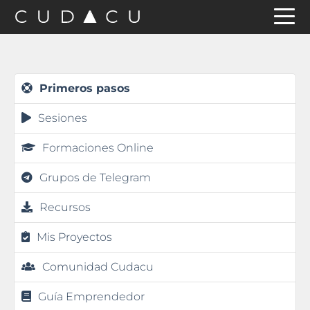
Saltar
Saltar
Saltar
a
al
a
la
contenido
la
navegación
principal
barra
Primeros pasos
principal
lateral
Sesiones
principal
Formaciones Online
Grupos de Telegram
Recursos
Mis Proyectos
Comunidad Cudacu
Guía Emprendedor