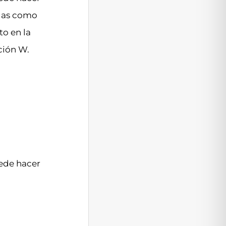
ilas como
o en la
ción W.
uede hacer