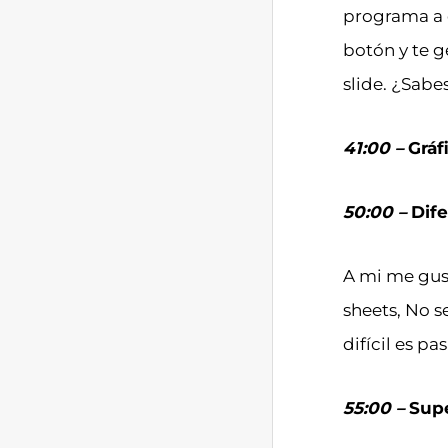
programa a o
botón y te 
slide. ¿Sab
41:00 –
Gráf
50:00 –
Dife
A mi me gust
sheets, No 
difícil es p
55:00 –
Supe