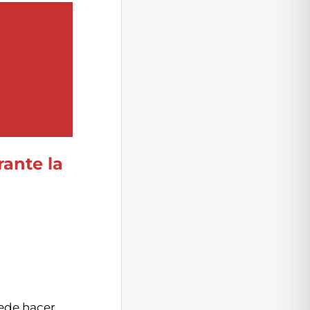
rante la
uede hacer