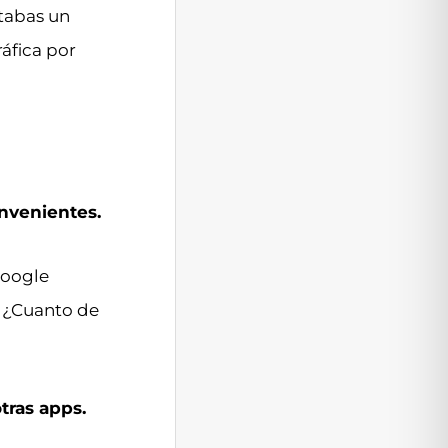
etabas un
áfica por
onvenientes.
google
… ¿Cuanto de
tras apps.