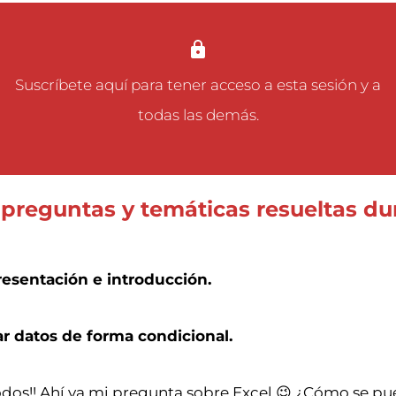
Suscríbete aquí
para tener acceso a esta sesión y a
todas las demás.
 preguntas y temáticas resueltas du
resentación e introducción.
r datos de forma condicional.
odos!! Ahí va mi pregunta sobre Excel 😉 ¿Cómo se p