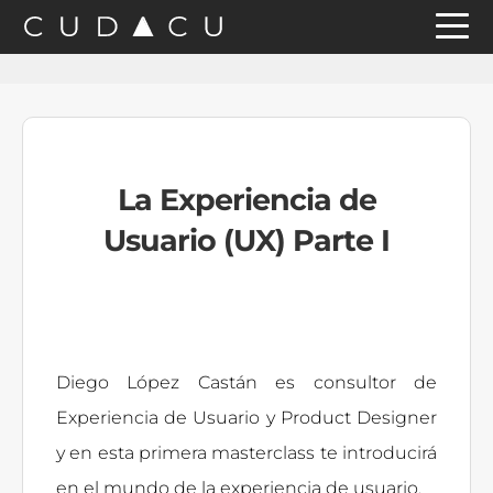
Saltar
Saltar
Saltar
a
al
a
la
contenido
la
navegación
principal
barra
principal
lateral
La Experiencia de
principal
Usuario (UX) Parte I
Diego López Castán es consultor de
Experiencia de Usuario y Product Designer
y en esta primera masterclass te introducirá
en el mundo de la experiencia de usuario.