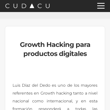
Saltar
Saltar
Saltar
a
al
a
la
contenido
la
navegación
principal
barra
principal
lateral
Growth Hacking para
principal
productos digitales
Luis Díaz del Dedo es uno de los mayores
referentes en Growth hacking tanto a nivel
nacional como internacional, y en esta
formación responderá a todas las