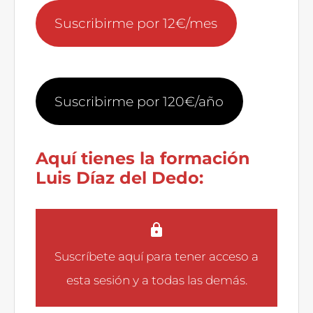
Suscribirme por 12€/mes
Suscribirme por 120€/año
Aquí tienes la formación
Luis Díaz del Dedo:
Suscríbete aquí
para tener acceso a
esta sesión y a todas las demás.