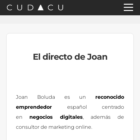
Saltar
Saltar
Saltar
a
al
a
la
contenido
la
navegación
principal
barra
principal
lateral
El directo de Joan
principal
Joan Boluda es un
reconocido
emprendedor
español centrado
en
negocios digitales
, además de
consultor de marketing online.