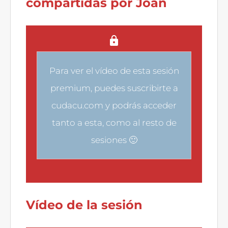
compartidas por Joan
Para ver el vídeo de esta sesión
premium, puedes
suscribirte a
cudacu.com
y podrás acceder
tanto a esta, como al resto de
sesiones 🙂
Vídeo de la sesión