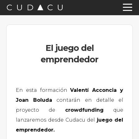
Saltar
Saltar
Saltar
a
al
a
la
contenido
la
navegación
principal
barra
El juego del
principal
lateral
emprendedor
principal
En esta formación
Valentí Acconcia y
Joan Boluda
contarán en detalle el
proyecto de
crowdfunding
que
lanzaremos desde Cudacu del
juego del
emprendedor.