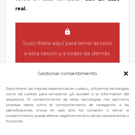
real.
Suscríbete aquí
para tener acceso
a esta sesión y a todas las demás.
Gestionar consentimiento
Para ofrecer las mejores experiencias en cudacu, utilizamos tecnologías
Si quieres dejar tu pregunta para
como las cookies para almacenar y/o acceder a la información del
dispositivo. El consentimiento de estas tecnologías nos permitirá
el experto, puedes
identificarte
o
procesar datos como el comportamiento de navegación o las
identificaciones únicas en este sitio. No consentir o retirar el
suscribirte
.
consentimiento, puede afectar negativamente a ciertas características y
funciones.