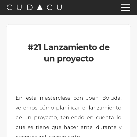
Saltar
Saltar
Saltar
a
al
a
la
contenido
la
navegación
principal
barra
#21 Lanzamiento de
principal
lateral
un proyecto
principal
En esta masterclass con Joan Boluda,
veremos cómo planificar el lanzamiento
de un proyecto, teniendo en cuenta lo
que se tiene que hacer ante, durante y