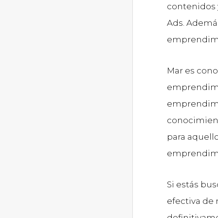
contenidos 
Ads. Ademá
emprendimi
Mar es cono
emprendimie
emprendimie
conocimient
para aquell
emprendimi
Si estás bu
efectiva de
definitivam