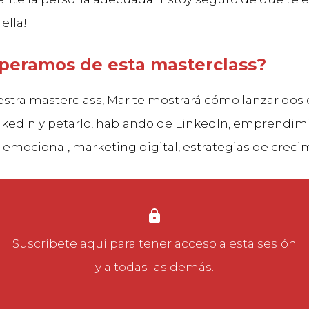
ella!
peramos de esta masterclass?
stra masterclass, Mar te mostrará cómo lanzar do
inkedIn y petarlo, hablando de LinkedIn, emprendim
 emocional, marketing digital, estrategias de creci
Suscríbete aquí
para tener acceso a esta sesión
y a todas las demás.