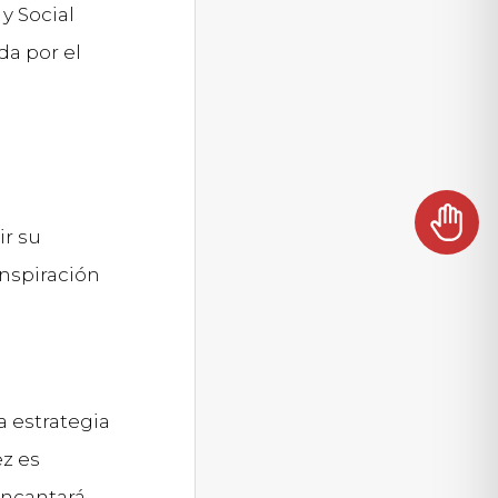
y Social
a por el
r su
inspiración
a estrategia
ez es
encantará