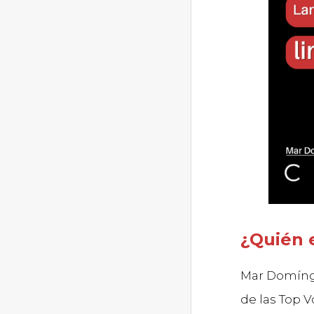
¿Quién 
Mar Domíngu
de las Top V