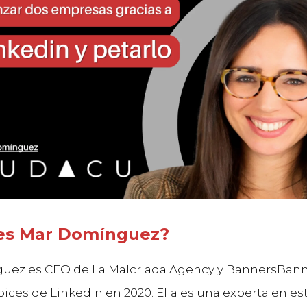
es Mar Domínguez?
ez es CEO de La Malcriada Agency y BannersBanne
oices de LinkedIn en 2020. Ella es una experta en es