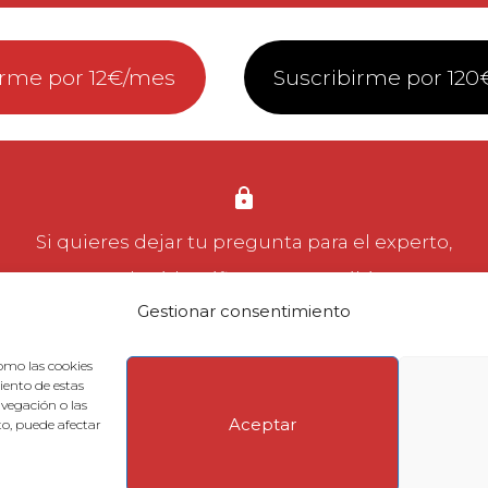
irme por 12€/mes
Suscribirme por 120
Si quieres dejar tu pregunta para el experto,
puedes
identificarte
o
suscribirte
.
Gestionar consentimiento
omo las cookies
iento de estas
vegación o las
Aceptar
nto, puede afectar