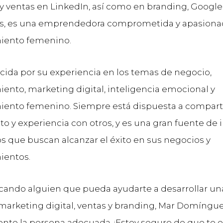
y ventas en LinkedIn, así como en branding, Google 
s, es una emprendedora comprometida y apasionad
ento femenino.
cida por su experiencia en los temas de negocio,
nto, marketing digital, inteligencia emocional y
nto femenino. Siempre está dispuesta a comparti
o y experiencia con otros, y es una gran fuente de 
os que buscan alcanzar el éxito en sus negocios y
entos.
scando alguien que pueda ayudarte a desarrollar un
 marketing digital, ventas y branding, Mar Domíngu
ente la persona adecuada. ¡Estoy seguro de que te 