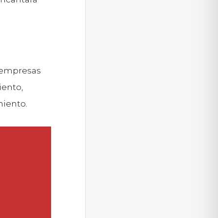
s empresas
iento,
miento.