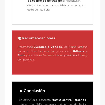
de tu tiempo de trabajo
al negocio, sin
distracciones, para poder disfrutar plenamente
de tu tiempo libre.
📚 Recomendaciones
Recomendó
«Vendes o vendes»
de Grant Cardone
como su libro fundamental y las series
Billions
y
Suits
por sus enseñanzas sobre empresa, relaciones y
competencia.
🔥 Conclusión
En definitiva, el concepto
Mamut contra Halcones
ofrece una visión renovada del emprendimiento,