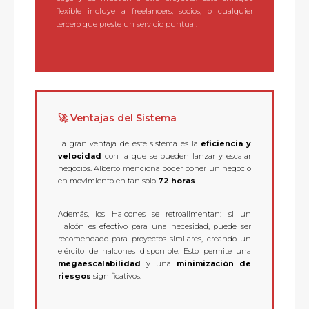
flexible incluye a freelancers, socios, o cualquier
tercero que preste un servicio puntual.
🚀 Ventajas del Sistema
La gran ventaja de este sistema es la
eficiencia y
velocidad
con la que se pueden lanzar y escalar
negocios. Alberto menciona poder poner un negocio
en movimiento en tan solo
72 horas
.
Además, los Halcones se retroalimentan: si un
Halcón es efectivo para una necesidad, puede ser
recomendado para proyectos similares, creando un
ejército de halcones disponible. Esto permite una
megaescalabilidad
y una
minimización de
riesgos
significativos.