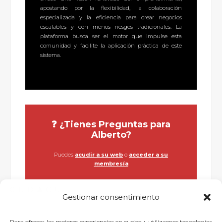
apostando por la flexibilidad, la colaboración
especializada y la eficiencia para crear negocios
escalables y con menos riesgos tradicionales. La
plataforma busca ser el motor que impulse esta
comunidad y facilite la aplicación práctica de este
sistema.
❓ ¿Tienes Preguntas para
Alberto?
Puedes
acudir a su web
o
acceder a su
membresía
Gestionar consentimiento
Para ofrecer las mejores experiencias en cudacu, utilizamos tecnologías