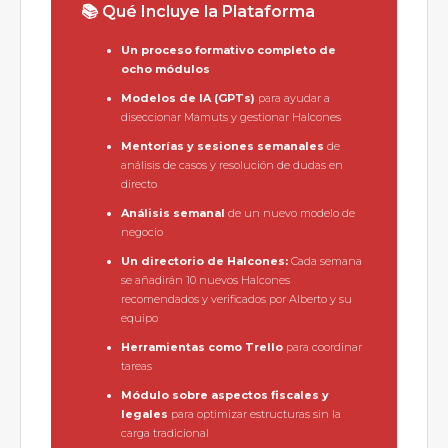
📚 Qué Incluye la Plataforma
Un proceso formativo completo de
ocho módulos
Modelos de IA (GPTs)
para ayudar a
diseccionar Mamuts y gestionar Halcones
Mentorías y sesiones semanales
de
análisis de casos y resolución de dudas en
directo
Análisis semanal
de un nuevo modelo de
negocio
Un directorio de Halcones:
Cada semana
se añadirán 10 nuevos Halcones
recomendados y verificados por Alberto y su
equipo
Herramientas como Trello
para coordinar
tareas
Módulo sobre aspectos fiscales y
legales
para optimizar estructuras sin la
carga tradicional