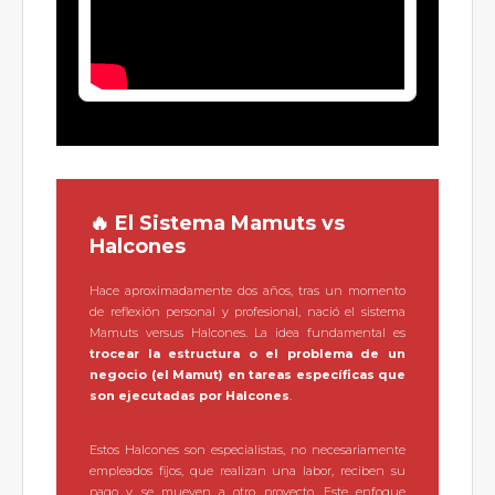
🔥 El Sistema Mamuts vs
Halcones
Hace aproximadamente dos años, tras un momento
de reflexión personal y profesional, nació el sistema
Mamuts versus Halcones. La idea fundamental es
trocear la estructura o el problema de un
negocio (el Mamut) en tareas específicas que
son ejecutadas por Halcones
.
Estos Halcones son especialistas, no necesariamente
empleados fijos, que realizan una labor, reciben su
pago y se mueven a otro proyecto. Este enfoque