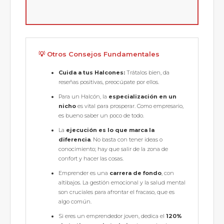
💡 Otros Consejos Fundamentales
Cuida a tus Halcones:
Trátalos bien, da
reseñas positivas, preocúpate por ellos.
Para un Halcón, la
especialización en un
nicho
es vital para prosperar. Como empresario,
es bueno saber un poco de todo.
La
ejecución es lo que marca la
diferencia
. No basta con tener ideas o
conocimiento; hay que salir de la zona de
confort y hacer las cosas.
Emprender es una
carrera de fondo
, con
altibajos. La gestión emocional y la salud mental
son cruciales para afrontar el fracaso, que es
algo común.
Si eres un emprendedor joven, dedica el
120%