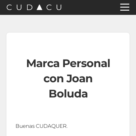
Saltar
Saltar
Saltar
a
al
a
la
contenido
la
navegación
principal
barra
principal
lateral
principal
Marca Personal
con Joan
Boluda
Buenas CUDAQUER.