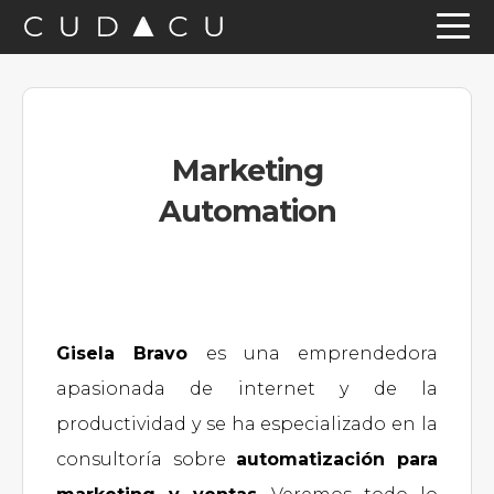
Saltar
Saltar
Saltar
a
al
a
la
contenido
la
navegación
principal
barra
Marketing
principal
lateral
Automation
principal
Gisela Bravo
es una emprendedora
apasionada de internet y de la
productividad y se ha especializado en la
consultoría sobre
automatización para