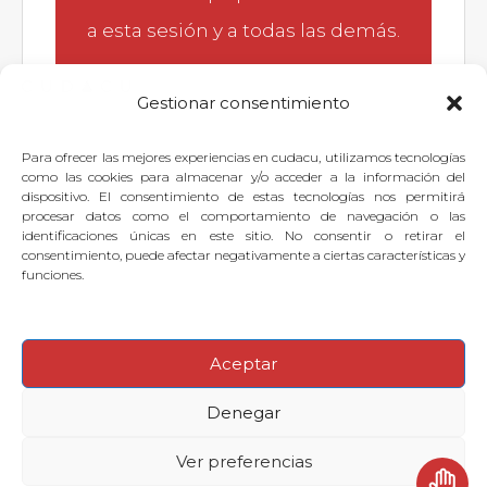
a esta sesión y a todas las demás.
Gestionar consentimiento
Para ofrecer las mejores experiencias en cudacu, utilizamos tecnologías
Si quieres dejar tu pregunta para
como las cookies para almacenar y/o acceder a la información del
dispositivo. El consentimiento de estas tecnologías nos permitirá
el experto, puedes
identificarte
o
procesar datos como el comportamiento de navegación o las
identificaciones únicas en este sitio. No consentir o retirar el
suscribirte
.
consentimiento, puede afectar negativamente a ciertas características y
funciones.
Aceptar
© 2026
·
Denegar
Preguntas frecuentes
Aviso legal
Contactar con Soporte Cudacu
Ver preferencias
Política de cookies