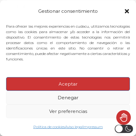
convencer a los padres y para
Gestionar consentimiento
mantener entretenidos a los
niños si va todo en un mismo
Para ofrecer las mejores experiencias en cudacu, utilizamos tecnologías
como las cookies para almacenar y/o acceder a la información del
diseño? 01:17:00
dispositivo. El consentimiento de estas tecnologías nos permitirá
procesar datos como el comportamiento de navegación o las
identificaciones únicas en este sitio. No consentir o retirar el
consentimiento, puede afectar negativamente a ciertas características y
funciones.
Si quieres dejar tu pregunta para
el experto, puedes
identificarte
o
Aceptar
suscribirte
.
Denegar
Ver preferencias
Política de cookies
Aviso legal
Impressum
© 2026
·