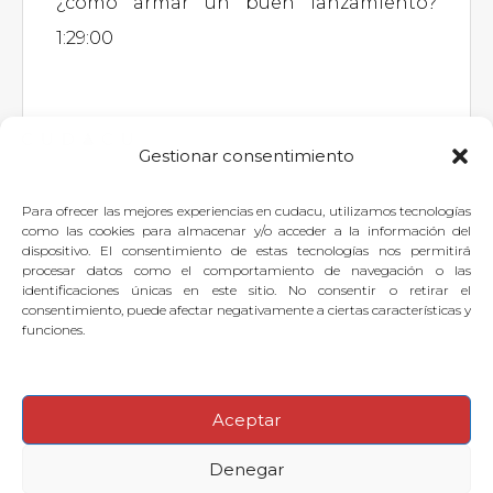
¿como armar un buen lanzamiento?
1:29:00
Gestionar consentimiento
Para ofrecer las mejores experiencias en cudacu, utilizamos tecnologías
Si quieres dejar tu pregunta para
como las cookies para almacenar y/o acceder a la información del
dispositivo. El consentimiento de estas tecnologías nos permitirá
el experto, puedes
identificarte
o
procesar datos como el comportamiento de navegación o las
identificaciones únicas en este sitio. No consentir o retirar el
suscribirte
.
consentimiento, puede afectar negativamente a ciertas características y
funciones.
Aceptar
© 2026
·
Denegar
Preguntas frecuentes
Aviso legal