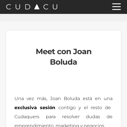
Saltar
Saltar
Saltar
a
al
a
la
contenido
la
navegación
principal
barra
principal
lateral
Meet con Joan
principal
Boluda
Una vez más, Joan Boluda está en una
exclusiva sesión
contigo y el resto de
Cudaquers para resolver dudas de
emprendimiento, marketing y negocios.