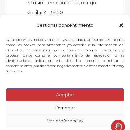
infusión en concreto, o algo
similar? 1:38:00
Gestionar consentimiento
Para ofrecer las mejores experiencias en cudacu, utilizamos tecnologías
Si quieres dejar tu pregunta para
como las cookies para almacenar y/o acceder a la información del
dispositivo. El consentimiento de estas tecnologías nos permitirá
el experto, puedes
identificarte
o
procesar datos como el comportamiento de navegación o las
identificaciones únicas en este sitio. No consentir o retirar el
suscribirte
.
consentimiento, puede afectar negativamente a ciertas características y
funciones.
Aceptar
© 2026
·
Denegar
Preguntas frecuentes
Aviso legal
Contactar con Soporte Cudacu
Ver preferencias
Política de cookies