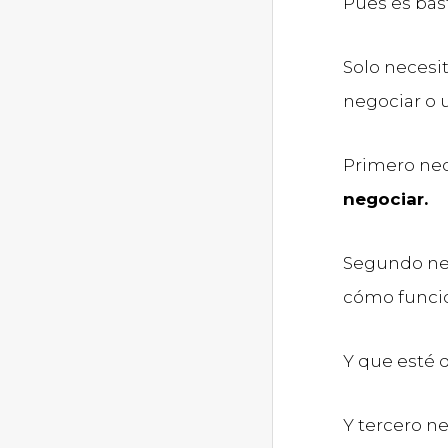
Pues es bas
Solo necesi
negociar o 
Primero nec
negociar.
Segundo ne
cómo funcio
Y que esté d
Y tercero n