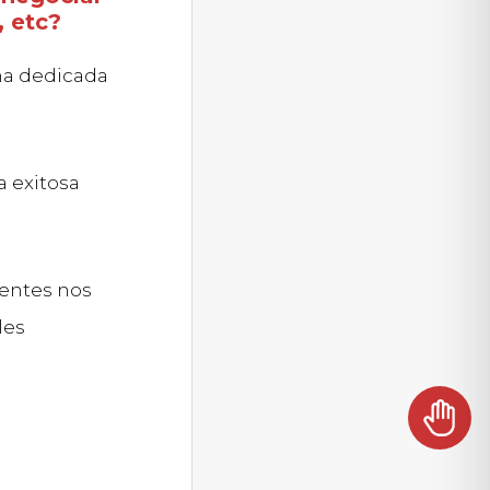
, etc?
na dedicada
a exitosa
ientes nos
les