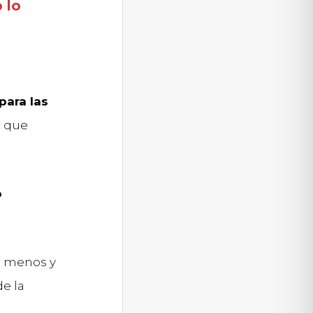
 lo
para las
s que
o
a menos y
e la