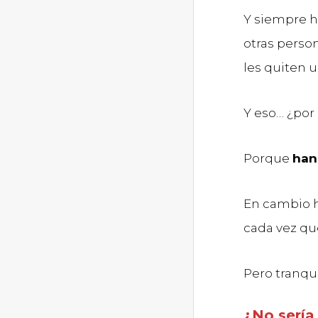
Y siempre ha
otras perso
les quiten 
Y eso… ¿por
Porque
han
En cambio h
cada vez qu
Pero tranqu
¿No sería