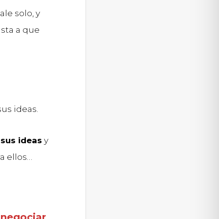
le solo, y
ista a que
sus ideas.
sus ideas
y
a ellos…
 negociar