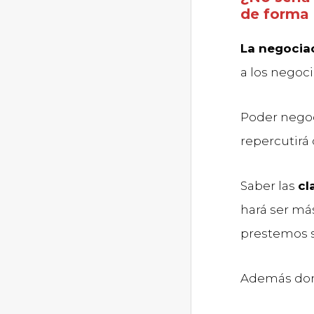
de forma 
La negociac
a los negoci
Poder negoc
repercutirá
Saber las
cl
hará ser más
prestemos 
Además do