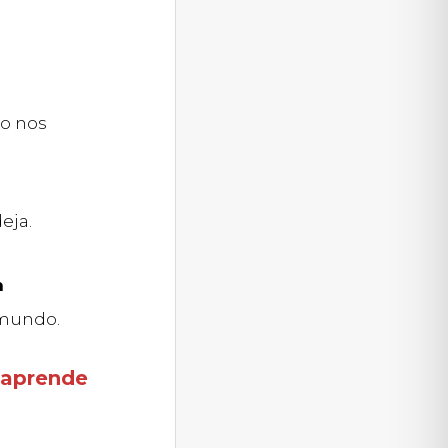
do nos
eja.
n
 mundo.
 aprende