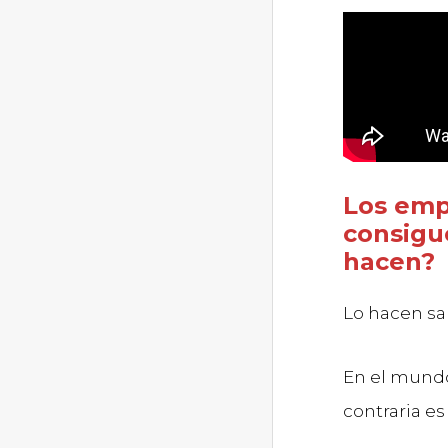
Los emp
consigu
hacen?
Lo hacen s
En el mundo
contraria e