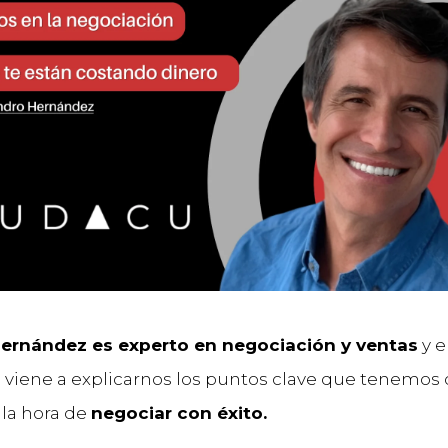
Hernández es experto en negociación y ventas
y e
 viene a explicarnos los puntos clave que tenemos
 la hora de
negociar con éxito.