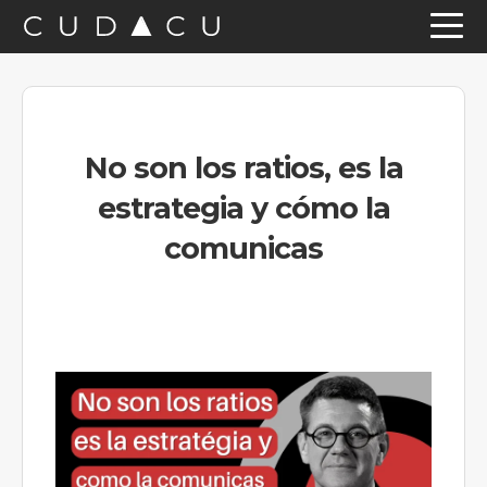
Saltar
Saltar
Saltar
a
al
a
la
contenido
la
navegación
principal
barra
No son los ratios, es la
principal
lateral
estrategia y cómo la
principal
comunicas