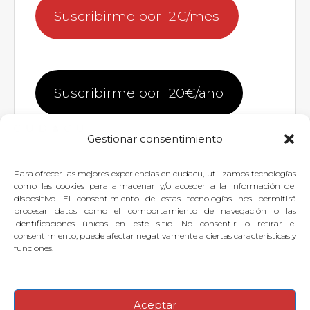
Suscribirme por 12€/mes
Suscribirme por 120€/año
Gestionar consentimiento
Para ofrecer las mejores experiencias en cudacu, utilizamos tecnologías
Si quieres dejar tu pregunta para
como las cookies para almacenar y/o acceder a la información del
dispositivo. El consentimiento de estas tecnologías nos permitirá
el experto, puedes
identificarte
o
procesar datos como el comportamiento de navegación o las
identificaciones únicas en este sitio. No consentir o retirar el
suscribirte
.
consentimiento, puede afectar negativamente a ciertas características y
funciones.
Aceptar