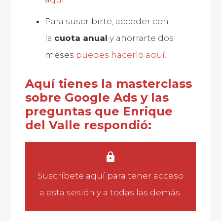
Para suscribirte, acceder con
la
cuota anual
y ahorrarte dos
meses
puedes hacerlo aquí.
Aquí tienes la masterclass
sobre Google Ads y las
preguntas que Enrique
del Valle respondió:
Suscríbete aquí
para tener acceso
a esta sesión y a todas las demás.