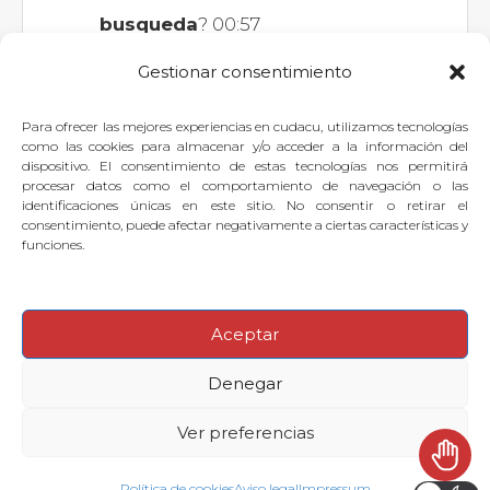
busqueda
? 00:57
Gestionar consentimiento
Para ofrecer las mejores experiencias en cudacu, utilizamos tecnologías
Si quieres dejar tu pregunta para
como las cookies para almacenar y/o acceder a la información del
dispositivo. El consentimiento de estas tecnologías nos permitirá
el experto, puedes
identificarte
o
procesar datos como el comportamiento de navegación o las
identificaciones únicas en este sitio. No consentir o retirar el
suscribirte
.
consentimiento, puede afectar negativamente a ciertas características y
funciones.
Aceptar
© 2026
·
Denegar
Preguntas frecuentes
Aviso legal
Contactar con Soporte Cudacu
Ver preferencias
Política de cookies
Política de cookies
Aviso legal
Impressum