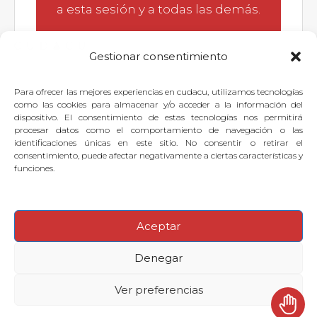
a esta sesión y a todas las demás.
Gestionar consentimiento
Para ofrecer las mejores experiencias en cudacu, utilizamos tecnologías
Si quieres dejar tu pregunta para
como las cookies para almacenar y/o acceder a la información del
dispositivo. El consentimiento de estas tecnologías nos permitirá
el experto, puedes
identificarte
o
procesar datos como el comportamiento de navegación o las
identificaciones únicas en este sitio. No consentir o retirar el
suscribirte
.
consentimiento, puede afectar negativamente a ciertas características y
funciones.
Aceptar
© 2026
·
Denegar
Preguntas frecuentes
Aviso legal
Contactar con Soporte Cudacu
Ver preferencias
Política de cookies