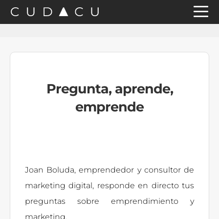
Saltar
Saltar
Saltar
a
al
a
la
contenido
la
navegación
principal
barra
principal
lateral
Pregunta, aprende,
principal
emprende
Joan Boluda, emprendedor y consultor de
marketing digital, responde en directo tus
preguntas sobre emprendimiento y
marketing.