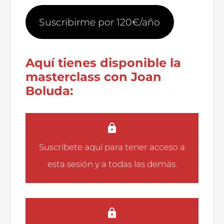
Suscribirme por 120€/año
Aquí tienes disponible la
masterclass con Joan
Boluda:
Suscríbete aquí
para tener acceso a
esta sesión y a todas las demás.