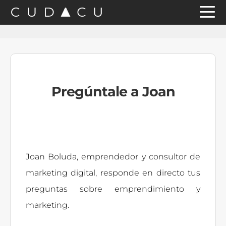
Saltar
Saltar
Saltar
a
al
a
la
contenido
la
navegación
principal
barra
principal
lateral
Pregúntale a Joan
principal
Joan Boluda, emprendedor y consultor de
marketing digital, responde en directo tus
preguntas sobre emprendimiento y
marketing.