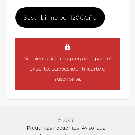
Suscribirme por 120€/año
Si quieres dejar tu pregunta para el
experto, puedes
identificarte
o
suscribirte
.
© 2026
·
Preguntas frecuentes
Aviso legal