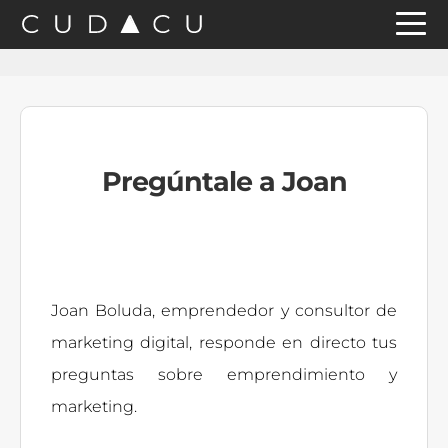
Saltar
Saltar
Saltar
a
al
a
la
contenido
la
navegación
principal
barra
principal
lateral
Pregúntale a Joan
principal
Joan Boluda, emprendedor y consultor de
marketing digital, responde en directo tus
preguntas sobre emprendimiento y
marketing.