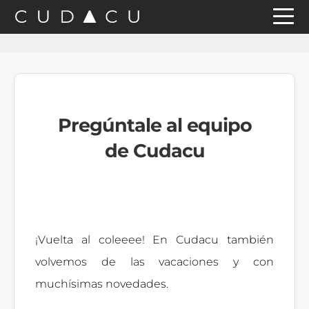
Saltar
Saltar
Saltar
a
al
a
la
contenido
la
navegación
principal
barra
principal
lateral
Pregúntale al equipo
principal
de Cudacu
¡Vuelta al coleeee! En Cudacu también
volvemos de las vacaciones y con
muchísimas novedades.