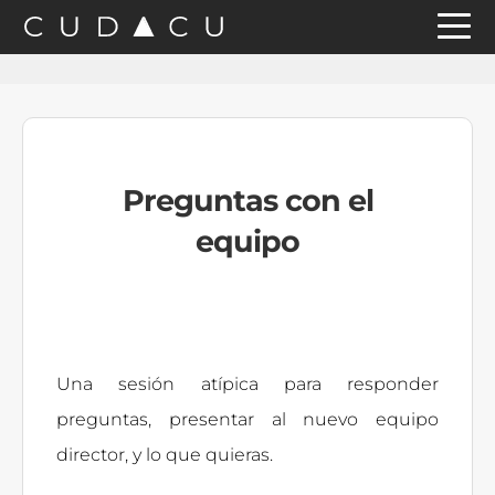
Saltar
Saltar
Saltar
a
al
a
la
contenido
la
navegación
principal
barra
principal
lateral
Preguntas con el
principal
equipo
Una sesión atípica para responder
preguntas, presentar al nuevo equipo
director, y lo que quieras.